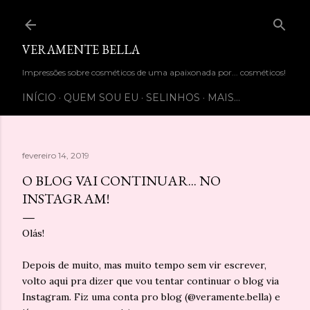
Pular para o conteúdo principal
VERAMENTE BELLA
Impressões sobre cosméticos de uma apaixonada por... cosméticos!
INÍCIO
QUEM SOU EU
SELINHOS
MAIS…
fevereiro 14, 2019
O BLOG VAI CONTINUAR... NO
INSTAGRAM!
Olás!
Depois de muito, mas muito tempo sem vir escrever,
volto aqui pra dizer que vou tentar continuar o blog via
Instagram. Fiz uma conta pro blog (@veramente.bella) e